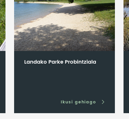
Landako Parke Probintziala
Ikusi gehiago