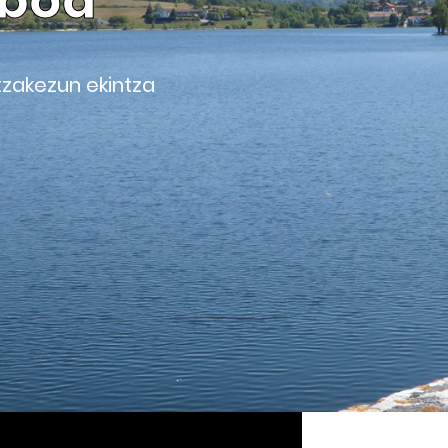
nboa
tzakezun ekintza