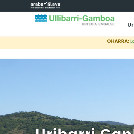
Eduki nagusira joan
Ur
OHARRA:
L