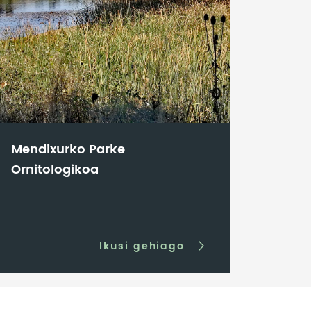
Mendixurko Parke
Ornitologikoa
Ikusi gehiago