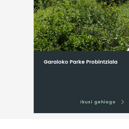
Garaioko Parke Probintziala
Ikusi gehiago