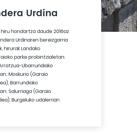
dera Urdina
hiru hondartza daude 2016az
ndera Urdinaren bereizgarria
, hirurak Landako
aioko parke probintzialetan:
Arratzua-Ubarrundiako
ian; Moskurio (Garaio
dea), Barrundiako
ian; Salurriaga (Garaio
ea), Burgeluko udalerrian