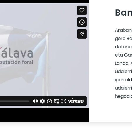
Ban
Araban 
gero Ba
dutenak
eta Gar
Landa, 
udalerr
iparral
udalerr
hegoald