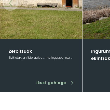
Zerbitzuak
Ingurum
ekintza
Bizikletak, anfibio aulkia... mailegatzea, eta sorosleak
Ikusi gehiago