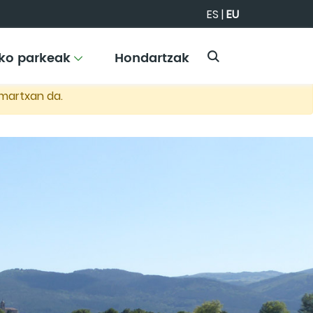
ES
|
EU
iko parkeak
Hondartzak
 martxan da.