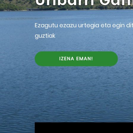
Uribarri Ga
Ezagutu ezazu urtegia eta egin di
guztiak
IZENA EMAN!