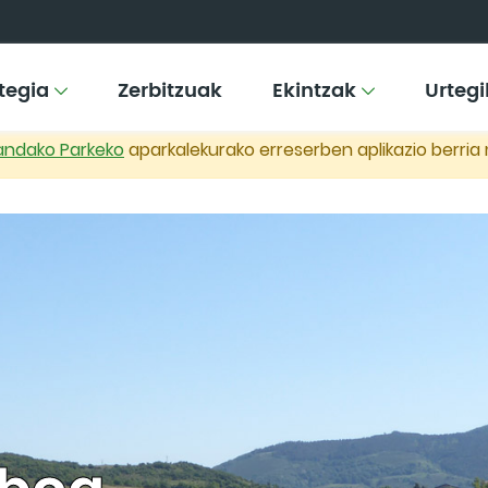
tegia
Zerbitzuak
Ekintzak
Urteg
andako Parkeko
aparkalekurako erreserben aplikazio berria