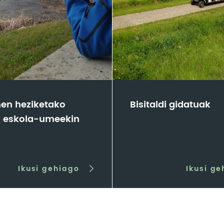
en heziketako
Bisitaldi gidatuak
k eskola-umeekin
Ikusi gehiago
Ikusi ge