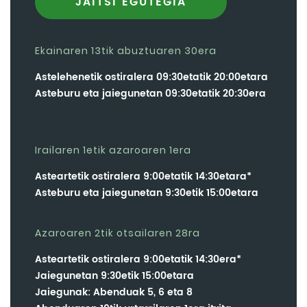
JAITSI EGUTEGIA
Ekainaren 13tik abuztuaren 30era
Astelehenetik ostiralera 09:30etatik 20:00etara
Asteburu eta jaiegunetan 09:30etatik 20:30era
Irailaren 1etik azaroaren 1era
Asteartetik ostiralera 9:00etatik 14:30etara*
Asteburu eta jaiegunetan 9:30etik 15:00etara
Azaroaren 2tik otsailaren 28ra
Asteartetik ostiralera 9:00etatik 14:30era*
Jaiegunetan 9:30etik 15:00etara
Jaiegunak: Abenduak 5, 6 eta 8