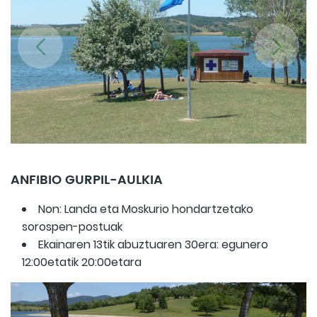
ANFIBIO GURPIL-AULKIA
Non: Landa eta Moskurio hondartzetako
sorospen-postuak
Ekainaren 13tik abuztuaren 30era: egunero
12:00etatik 20:00etara