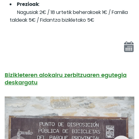
Prezioak
:
Nagusiak 2€ / 18 urtetik beherakoek 1€ / Familia
taldeak 5€ / Fidantza bizikletako 5€
Bizikleteren alokairu zerbitzuaren egutegia
deskargatu