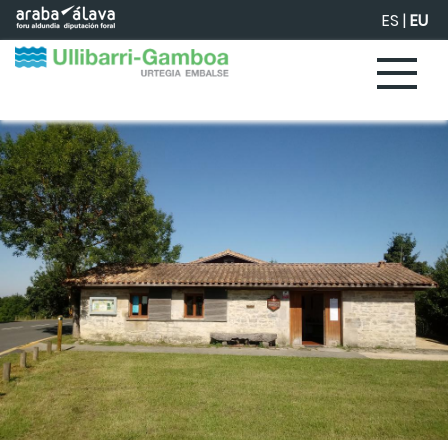
Eduki nagusira joan
ES
|
EU