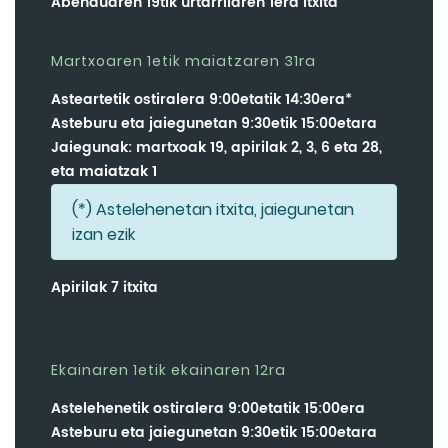
Abenduaren 19tik urtarrilaren 1era itxita
Martxoaren 1etik maiatzaren 31ra
Asteartetik ostiralera 9:00etatik 14:30era*
Asteburu eta jaiegunetan 9:30etik 15:00etara
Jaiegunak: martxoak 19, apirilak 2, 3, 6 eta 28,
eta maiatzak 1
(*) Astelehenetan itxita, jaiegunetan
izan ezik
Apirilak 7 itxita
Ekainaren 1etik ekainaren 12ra
Astelehenetik ostiralera 9:00etatik 15:00era
Asteburu eta jaiegunetan 9:30etik 15:00etara