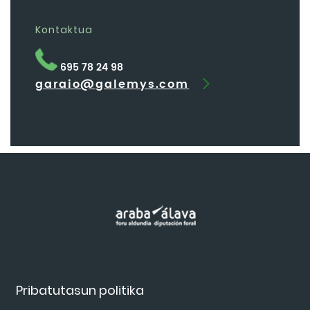
Kontaktua
695 78 24 98
garaio@galemys.com
Pribatutasun politika