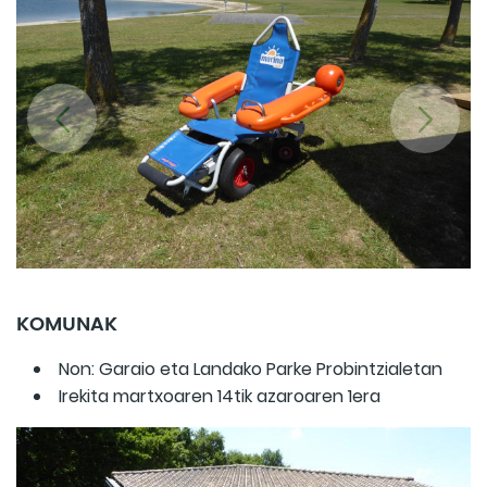
KOMUNAK
Non: Garaio eta Landako Parke Probintzialetan
Irekita martxoaren 14tik azaroaren 1era