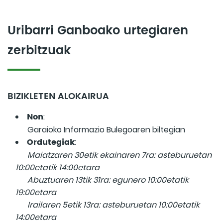
Uribarri Ganboako urtegiaren
zerbitzuak
BIZIKLETEN ALOKAIRUA
Non
:
Garaioko Informazio Bulegoaren biltegian
Ordutegiak
:
Maiatzaren 30etik ekainaren 7ra: asteburuetan
10:00etatik 14:00etara
Abuztuaren 13tik 31ra: egunero 10:00etatik
19:00etara
Irailaren 5etik 13ra: asteburuetan 10:00etatik
14:00etara