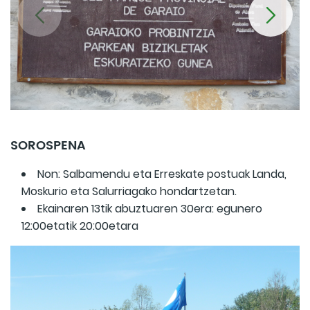
SOROSPENA
Non: Salbamendu eta Erreskate postuak Landa,
Moskurio eta Salurriagako hondartzetan.
Ekainaren 13tik abuztuaren 30era: egunero
12:00etatik 20:00etara