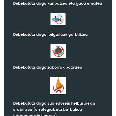
Debekatuta dago kanpatzea eta gaua ematea
Debekatuta dago ibilgailuak garbiltzea
Debekatuta dago zaborrak botatzea
Debekatuta dago sua edozein helbururekin
erabiltzea (erretegiak eta barbakoa
eramangarriak barne)