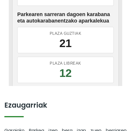
Ezaugarriak
Garaioko Parkea izen bera izan zuen herriaren