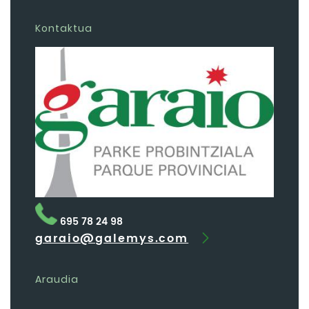
Kontaktua
695 78 24 98
garaio@galemys.com
Araudia