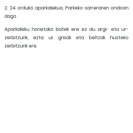
2. 24 orduko aparkalekua, Parkeko sarreraren ondoan
dago
Aparkaleku horietako batek ere ez du argi- eta ur-
zerbitzurik, ezta ur grisak eta beltzak husteko
zerbitzurik ere.