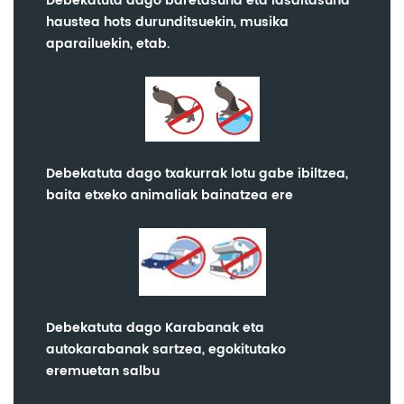
Debekatuta dago baretasuna eta lasaitasuna
haustea hots durunditsuekin, musika
aparailuekin, etab.
Debekatuta dago txakurrak lotu gabe ibiltzea,
baita etxeko animaliak bainatzea ere
Debekatuta dago Karabanak eta
autokarabanak sartzea, egokitutako
eremuetan salbu