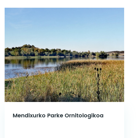
Mendixurko Parke Ornitologikoa