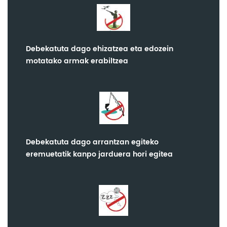
Debekatuta dago ehizatzea eta edozein
motatako armak erabiltzea
Debekatuta dago arrantzan egiteko
eremuetatik kanpo jarduera hori egitea