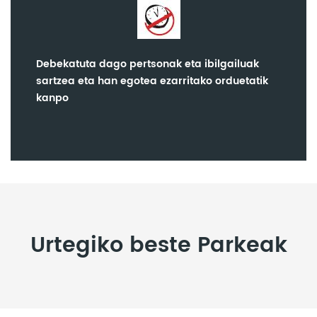
Debekatuta dago pertsonak eta ibilgailuak
sartzea eta han egotea ezarritako orduetatik
kanpo
Urtegiko beste Parkeak