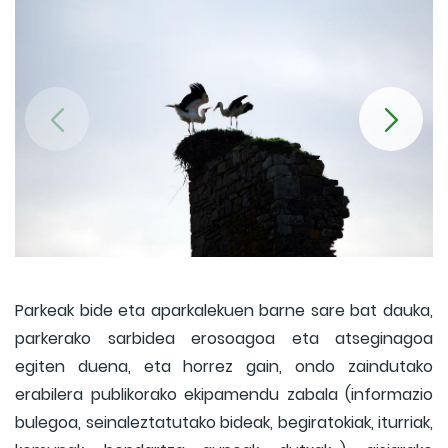
Parkeak bide eta aparkalekuen barne sare bat dauka,
parkerako sarbidea erosoagoa eta atseginagoa
egiten duena, eta horrez gain, ondo zaindutako
erabilera publikorako ekipamendu zabala (informazio
bulegoa, seinaleztatutako bideak, begiratokiak, iturriak,