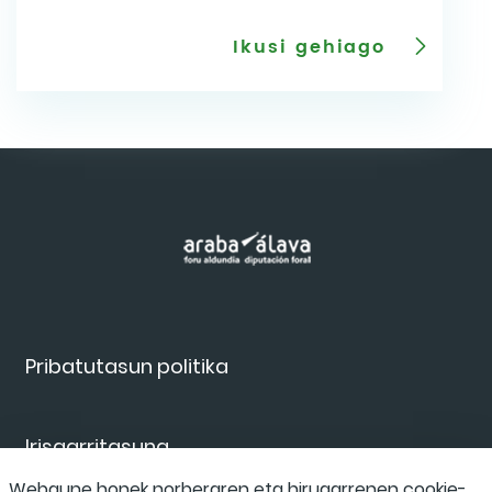
Ikusi gehiago
Pribatutasun politika
Irisgarritasuna
Webgune honek norberaren eta hirugarrenen cookie-