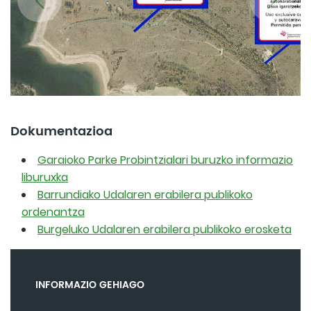
Dokumentazioa
Garaioko Parke Probintzialari buruzko informazio
liburuxka
Barrundiako Udalaren erabilera publikoko
ordenantza
Burgeluko Udalaren erabilera publikoko erosketa
INFORMAZIO GEHIAGO