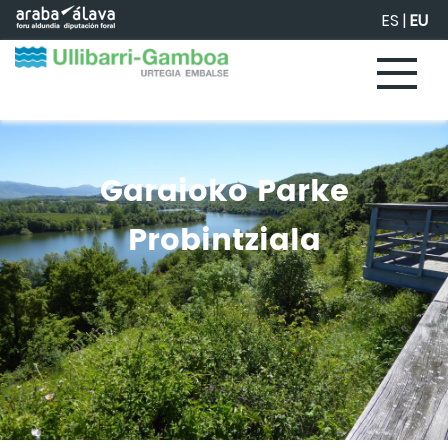
Eduki nagusira joan
ES
|
EU
Garaioko Parke
Probintziala