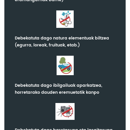
Debekatuta dago natura elementuak biltzea
(egurra, loreak, fruituak, etab.)
Debekatuta dago ibilgailuak aparkatzea,
horretarako dauden eremuetatik kanpo