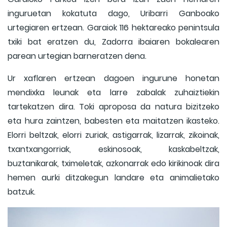
inguruetan kokatuta dago, Uribarri Ganboako
urtegiaren ertzean. Garaiok 116 hektareako penintsula
txiki bat eratzen du, Zadorra ibaiaren bokalearen
parean urtegian barneratzen dena.
Ur xaflaren ertzean dagoen ingurune honetan
mendixka leunak eta larre zabalak zuhaiztiekin
tartekatzen dira. Toki aproposa da natura bizitzeko
eta hura zaintzen, babesten eta maitatzen ikasteko.
Elorri beltzak, elorri zuriak, astigarrak, lizarrak, zikoinak,
txantxangorriak, eskinosoak, kaskabeltzak,
buztanikarak, tximeletak, azkonarrak edo kirikinoak dira
hemen aurki ditzakegun landare eta animalietako
batzuk.