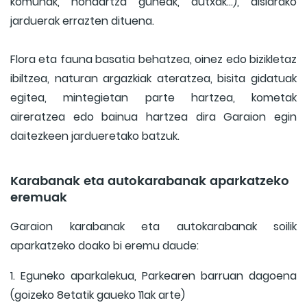
komunak, hondartza guneak, dutxak...), aisiarako
jarduerak errazten dituena.
Flora eta fauna basatia behatzea, oinez edo bizikletaz
ibiltzea, naturan argazkiak ateratzea, bisita gidatuak
egitea, mintegietan parte hartzea, kometak
aireratzea edo bainua hartzea dira Garaion egin
daitezkeen jardueretako batzuk.
Karabanak eta autokarabanak aparkatzeko
eremuak
Garaion karabanak eta autokarabanak soilik
aparkatzeko doako bi eremu daude:
1. Eguneko aparkalekua, Parkearen barruan dagoena
(goizeko 8etatik gaueko 11ak arte)