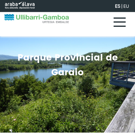
Saltar al contenido principal
ES
|
EU
Parque Provincial de
Garaio