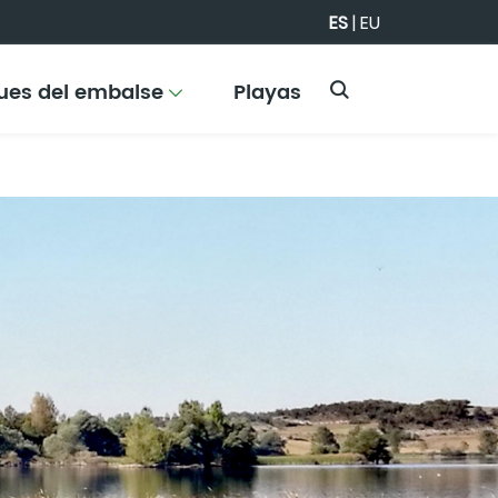
ES
|
EU
ues del embalse
Playas